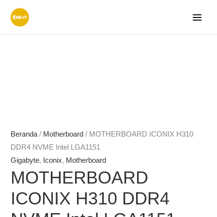
Lewati
ke
konten
Beranda
/
Motherboard
/ MOTHERBOARD ICONIX H310
DDR4 NVME Intel LGA1151
Gigabyte
,
Iconix
,
Motherboard
MOTHERBOARD
ICONIX H310 DDR4