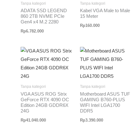
Tanpa kategori
Tanpa kategori
ADATA SSD LEGEND
Kabel VGA Male to Male
860 2TB NVME PCIe
15 Meter
Gen4 x4 M.2 2280
Rp
160.000
Rp
6.782.000
Tanpa kategori
Tanpa kategori
VGA ASUS ROG Strix
Motherboard ASUS TUF
GeForce RTX 4090 OC
GAMING B760-PLUS
Edition 24GB GDDR6X
WIFI Intel LGA1700
24G
DDR5
Rp
41.040.000
Rp
3.390.000