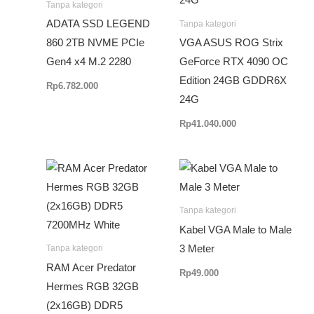
Tanpa kategori
ADATA SSD LEGEND
Tanpa kategori
860 2TB NVME PCIe
VGA ASUS ROG Strix
Gen4 x4 M.2 2280
GeForce RTX 4090 OC
Edition 24GB GDDR6X
Rp
6.782.000
24G
Rp
41.040.000
Tanpa kategori
Kabel VGA Male to Male
3 Meter
Tanpa kategori
RAM Acer Predator
Rp
49.000
Hermes RGB 32GB
(2x16GB) DDR5