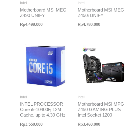
Intel
Intel
Motherboard MSI MEG
Motherboard MSI MEG
Z490 UNIFY
Z490i UNIFY
Rp
4.499.000
Rp
4.780.000
Intel
Intel
INTEL PROCESSOR
Motherboard MSI MPG
Core i5-10400F, 12M
Z490 GAMING PLUS
Cache, up to 4.30 GHz
Intel Socket 1200
Rp
3.550.000
Rp
3.460.000