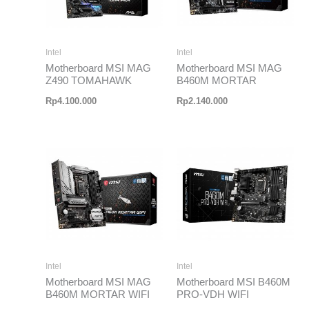
Intel
Intel
Motherboard MSI MAG
Motherboard MSI MAG
Z490 TOMAHAWK
B460M MORTAR
Rp
4.100.000
Rp
2.140.000
Intel
Intel
Motherboard MSI MAG
Motherboard MSI B460M
B460M MORTAR WIFI
PRO-VDH WIFI