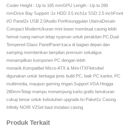
Cooler Height : Up to 165 mmGPU Length : Up to 280
mmDrive Bay Support :1x HDD 3.5 inch1x SSD 2.5 inchFront
I/O Panel2x USB 2.0Audio PortKeunggulan UtamaDesain
Compact ModernUkuran mini tower membuat casing lebih
hemat ruang namun tetap nyaman untuk perakitan PC.Dual
Tempered Glass PanelPanel kaca di bagian depan dan
samping memberikan tampilan premium sekaligus
menampilkan komponen PC dengan lebih
menarik.Kompatibel Micro-ATX & Mini-ITXFleksibel
digunakan untuk berbagai jenis build PC, baik PC kantor, PC
multimedia, maupun gaming ringan.Support VGA Hingga
280mmTetap mampu menampung kartu grafis berukuran
cukup besar untuk kebutuhan upgrade.Isi Paket1x Casing
Infinity NOIR V2Set baut instalasi casing
Produk Terkait