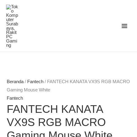
Lewati
ke
konten
Beranda
/
Fantech
/ FANTECH KANATA VX9S RGB MACRO
Gaming Mouse White
Fantech
FANTECH KANATA
VX9S RGB MACRO
Gaming Mouse White