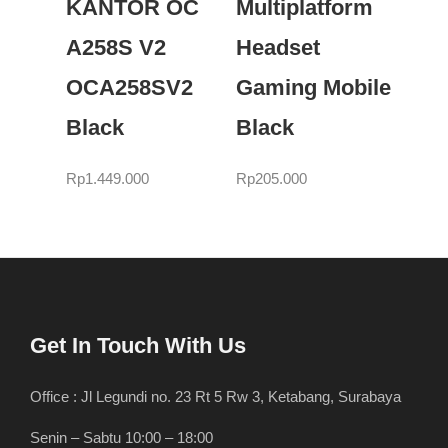
KANTOR OC
Multiplatform
A258S V2
Headset
OCA258SV2
Gaming Mobile
Black
Black
Rp
1.449.000
Rp
205.000
Get In Touch With Us
Office : Jl Legundi no. 23 Rt 5 Rw 3, Ketabang, Surabaya
Senin – Sabtu 10:00 – 18:00