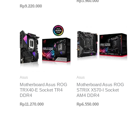
Rp
3.960.000
Rp
9.220.000
Asus
Asus
Motherboard Asus ROG
Motherboard Asus ROG
TRX40-E Socket TR4
STRIX X570-I Socket
DDR4
AM4 DDR4
Rp
11.270.000
Rp
6.550.000