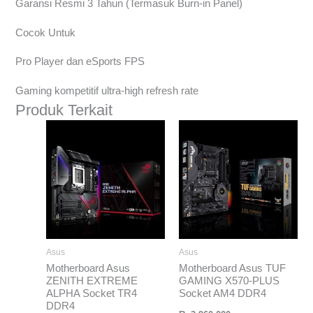
Garansi Resmi 3 Tahun (Termasuk Burn-in Panel)
Cocok Untuk
Pro Player dan eSports FPS
Gaming kompetitif ultra-high refresh rate
Produk Terkait
Asus
Asus
Motherboard Asus
Motherboard Asus TUF
ZENITH EXTREME
GAMING X570-PLUS
ALPHA Socket TR4
Socket AM4 DDR4
DDR4