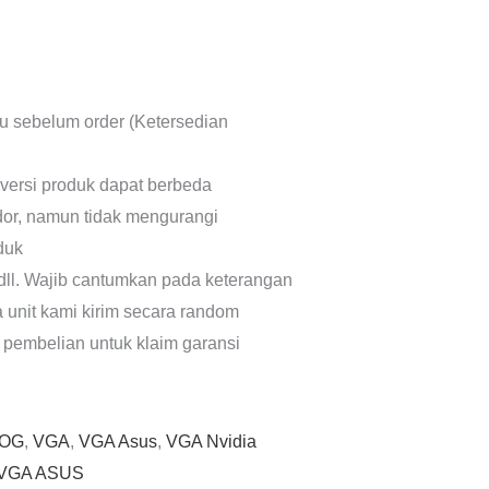
lu sebelum order (Ketersedian
 versi produk dapat berbeda
dor, namun tidak mengurangi
oduk
dll. Wajib cantumkan pada keterangan
a unit kami kirim secara random
 pembelian untuk klaim garansi
OG
,
VGA
,
VGA Asus
,
VGA Nvidia
VGA ASUS