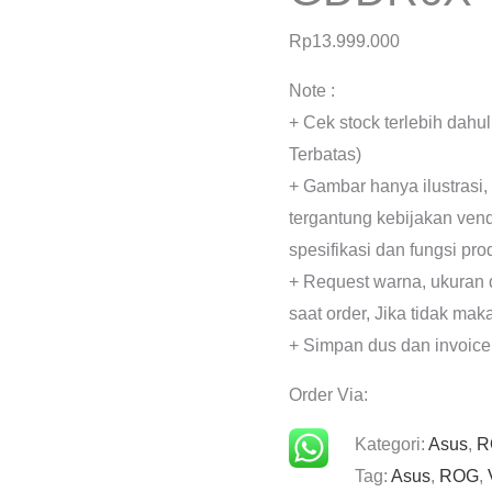
Rp
13.999.000
Note :
+ Cek stock terlebih dahu
Terbatas)
+ Gambar hanya ilustrasi,
tergantung kebijakan ven
spesifikasi dan fungsi pr
+ Request warna, ukuran 
saat order, Jika tidak mak
+ Simpan dus dan invoice
Order Via:
Kategori:
Asus
,
R
Tag:
Asus
,
ROG
,