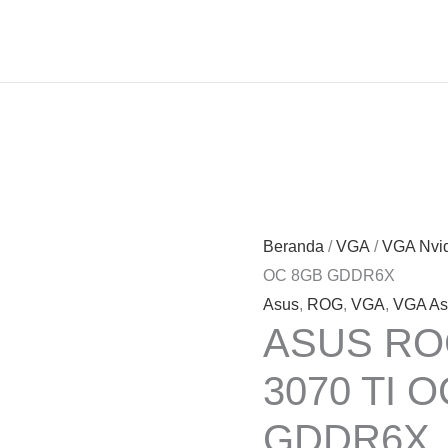
Beranda
/
VGA
/
VGA Nvi
OC 8GB GDDR6X
Asus
,
ROG
,
VGA
,
VGA As
ASUS RO
3070 TI 
GDDR6X