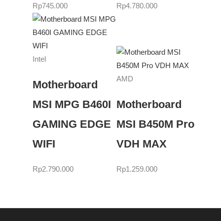
Rp
745.000
Rp
4.780.000
Intel
AMD
Motherboard
MSI MPG B460I
Motherboard
GAMING EDGE
MSI B450M Pro
WIFI
VDH MAX
Rp
2.790.000
Rp
1.259.000