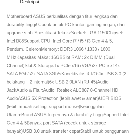
Deskripsi
Motherboard ASUS berkualitas dengan fitur lengkap dan
durability tinggi! Cocok untuk PC kantor, gaming ringan, dan
upgrade stabilSpesifikasi Teknis:Socket: LGA 1150Chipset:
Intel B85Support CPU: Intel Core i7 / i5 / i3 Gen 4 & 5,
Pentium, CeleronMemory: DDR3 1066 / 1333 / 1600
MHzKapasitas Maks: 16GBSlot RAM: 2x DIMM (Dual
Channel)Slot & Storage:1x PCIe x16 (VGA)2x PCIe x14x
SATA 6Gb/s2x SATA 3Gb/sKonektivitas & I/O:4x USB 3.0 (2
belakang + 2 internal)6x USB 2.0LAN (RJ-45)Audio
JackAudio & Fitur:Audio: Realtek ALC887 8-Channel HD
AudioASUS 5X Protection (lebih awet & aman)UEFI BIOS
(lebih mudah setting, support mouse)Keunggulan
Utama:Brand ASUS terpercaya & durability tinggiSupport Intel
Gen 4 & 5Banyak port SATA (cocok untuk storage
banyak)USB 3.0 untuk transfer cepatStabil untuk penggunaan