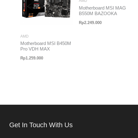
AMD
Motherboard MSI MAG
B550M BAZOOKA
Rp
2.249.000
AMD
Motherboard MSI B450M
Pro VDH MAX
Rp
1.259.000
Get In Touch With Us