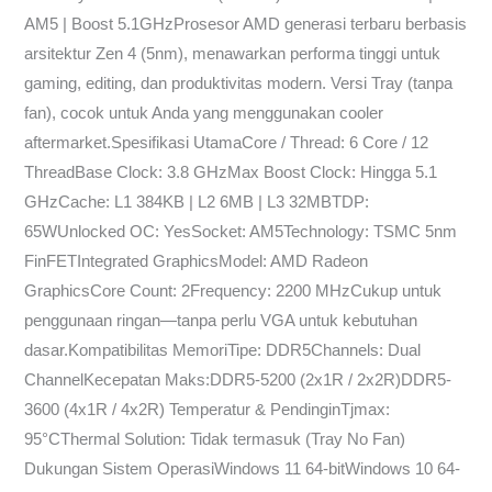
AM5 | Boost 5.1GHzProsesor AMD generasi terbaru berbasis
arsitektur Zen 4 (5nm), menawarkan performa tinggi untuk
gaming, editing, dan produktivitas modern. Versi Tray (tanpa
fan), cocok untuk Anda yang menggunakan cooler
aftermarket.Spesifikasi UtamaCore / Thread: 6 Core / 12
ThreadBase Clock: 3.8 GHzMax Boost Clock: Hingga 5.1
GHzCache: L1 384KB | L2 6MB | L3 32MBTDP:
65WUnlocked OC: YesSocket: AM5Technology: TSMC 5nm
FinFETIntegrated GraphicsModel: AMD Radeon
GraphicsCore Count: 2Frequency: 2200 MHzCukup untuk
penggunaan ringan—tanpa perlu VGA untuk kebutuhan
dasar.Kompatibilitas MemoriTipe: DDR5Channels: Dual
ChannelKecepatan Maks:DDR5-5200 (2x1R / 2x2R)DDR5-
3600 (4x1R / 4x2R)️ Temperatur & PendinginTjmax:
95°CThermal Solution: Tidak termasuk (Tray No Fan)️
Dukungan Sistem OperasiWindows 11 64-bitWindows 10 64-