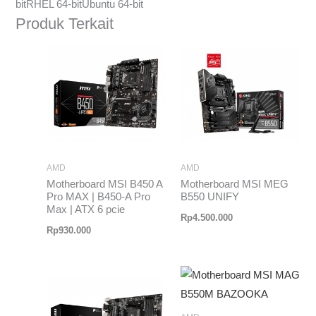
bitRHEL 64-bitUbuntu 64-bit
Produk Terkait
AMD
AMD
Motherboard MSI B450 A
Motherboard MSI MEG
Pro MAX | B450-A Pro
B550 UNIFY
Max | ATX 6 pcie
Rp
4.500.000
Rp
930.000