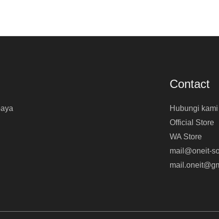
Contact
baya
Hubungi kami
Official Store
WA Store
mail@oneit-so
mail.oneit@g