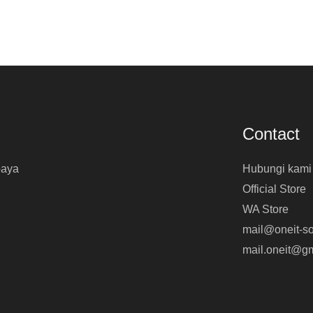
Contact
baya
Hubungi kami
Official Store
WA Store
mail@oneit-so
mail.oneit@g