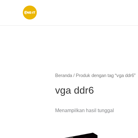
Lewati
ke
konten
Beranda
/ Produk dengan tag “vga ddr6”
vga ddr6
Menampilkan hasil tunggal