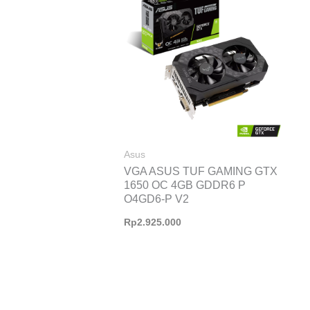
Asus
VGA ASUS TUF GAMING GTX
1650 OC 4GB GDDR6 P
O4GD6-P V2
Rp
2.925.000