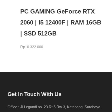
PC GAMING GeForce RTX
2060 | i5 12400F | RAM 16GB
| SSD 512GB
Rp
10.322.000
Get In Touch With Us
Office : Jl Legundi no. 23 Rt 5 Rw 3, Ketabang, Surabaya