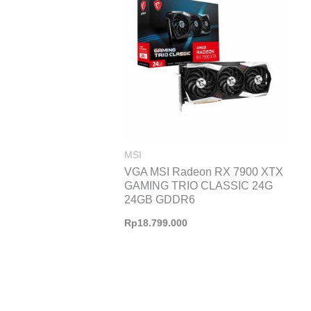
MSI
VGA MSI Radeon RX 7900 XTX
GAMING TRIO CLASSIC 24G
24GB GDDR6
Rp
18.799.000