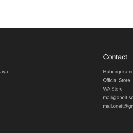
Contact
baya
Hubungi kami
Official Store
WA Store
mail@oneit-so
mail.oneit@g