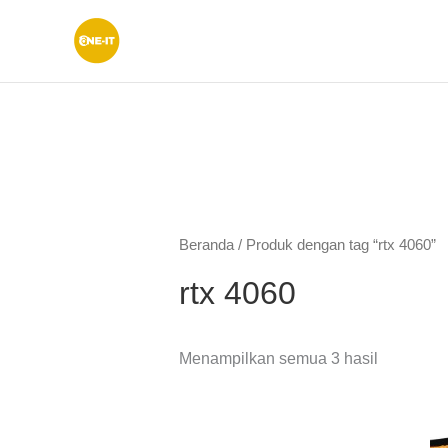
Lewati
ke
konten
Beranda
/ Produk dengan tag “rtx 4060”
rtx 4060
Menampilkan semua 3 hasil