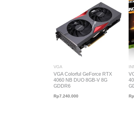
VGA
I
VGA Colorful GeForce RTX
V
4060 NB DUO 8GB-V 8G
40
GDDR6
G
Rp
7.240.000
R