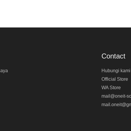
Contact
baya
Hubungi kami
Official Store
WA Store
mail@oneit-so
mail.oneit@g