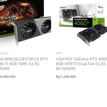
NNO3D
PNY
GA INNO3D GEFORCE RTX
VGA PNY GeForce RTX 4060
60 Ti 8GB TWIN X2 8G
8GB VERTO Dual Fan DLSS 
DDR6
8G GDDR6
p
8.999.000
Rp
7.240.000