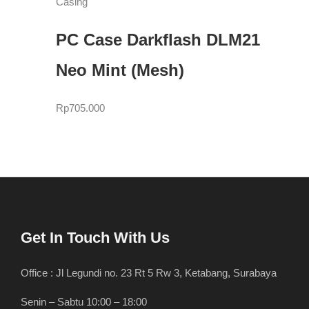
Casing
PC Case Darkflash DLM21
Neo Mint (Mesh)
Rp
705.000
Get In Touch With Us
Office : Jl Legundi no. 23 Rt 5 Rw 3, Ketabang, Surabaya
Senin – Sabtu 10:00 – 18:00