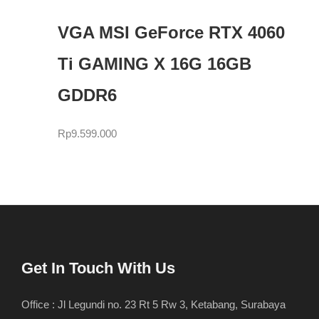
VGA MSI GeForce RTX 4060
Ti GAMING X 16G 16GB
GDDR6
Rp
9.599.000
Get In Touch With Us
Office : Jl Legundi no. 23 Rt 5 Rw 3, Ketabang, Surabaya