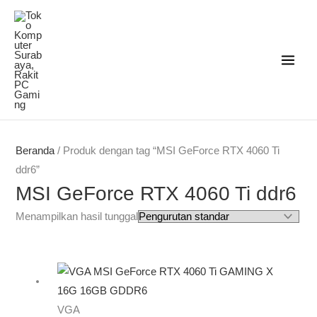
Lewati
ke
konten
Beranda
/ Produk dengan tag “MSI GeForce RTX 4060 Ti
ddr6”
MSI GeForce RTX 4060 Ti ddr6
Menampilkan hasil tunggal
VGA